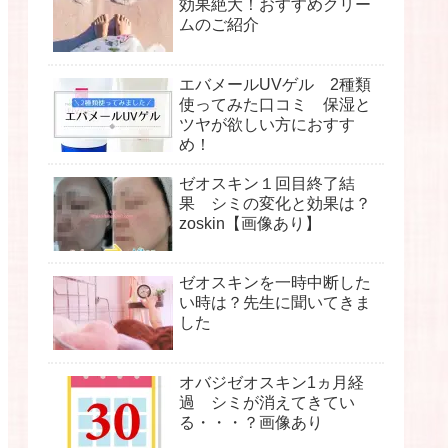
効果絶大！おすすめクリー
ムのご紹介
エバメールUVゲル 2種類
使ってみた口コミ 保湿と
ツヤが欲しい方におすす
め！
ゼオスキン１回目終了結
果 シミの変化と効果は？
zoskin【画像あり】
ゼオスキンを一時中断した
い時は？先生に聞いてきま
した
オバジゼオスキン1ヵ月経
過 シミが消えてきてい
る・・・？画像あり