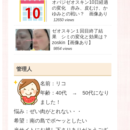
オバジゼオスキン10日経過
の変化 赤み、皮むけ、か
ゆみとの戦い？ 画像あり
12650 views
ゼオスキン１回目終了結
果 シミの変化と効果は？
zoskin【画像あり】
9854 views
管理人
名前：リコ
年齢：40代 → 50代になり
ました！
悩み：ぜい肉がとれない・・
希望：南の島でボ〜ッとしたい
当サイトにお越し下さりありがとうござ