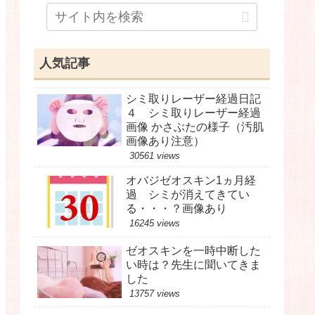
人気記事
シミ取りレーザー経過日記
４ シミ取りレーザー経過
画像 かさぶたの様子（汚肌
画像あり注意）
30561 views
オバジゼオスキン1ヵ月経
過 シミが消えてきてい
る・・・？画像あり
16245 views
ゼオスキンを一時中断した
い時は？先生に聞いてきま
した
13757 views