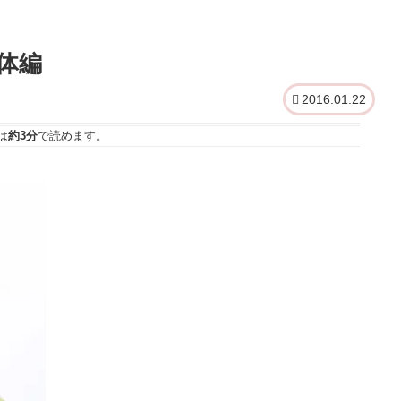
体編
2016.01.22
は
約3分
で読めます。