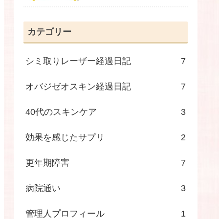
カテゴリー
シミ取りレーザー経過日記
7
オバジゼオスキン経過日記
7
40代のスキンケア
3
効果を感じたサプリ
2
更年期障害
7
病院通い
3
管理人プロフィール
1